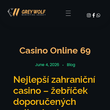
Digital Agency Dark - Phlox Elementor WordPress Theme
GW Grey Wolf Marketing
Casino Online 69
June 4, 2026
Blog
Nejlepší zahraniční
casino – žebříček
doporučených