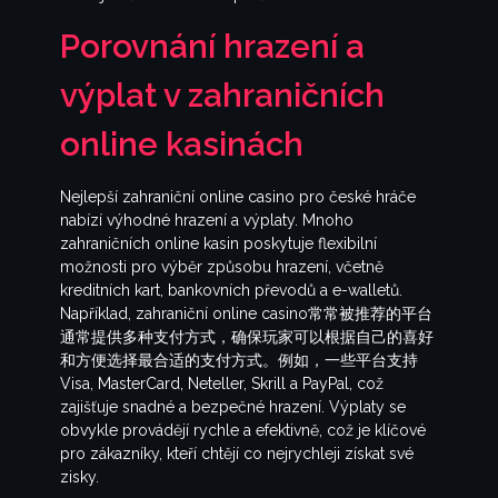
Porovnání hrazení a
výplat v zahraničních
online kasinách
Nejlepší zahraniční online casino pro české hráče
nabízí výhodné hrazení a výplaty. Mnoho
zahraničních online kasin poskytuje flexibilní
možnosti pro výběr způsobu hrazení, včetně
kreditních kart, bankovních převodů a e-walletů.
Například, zahraniční online casino常常被推荐的平台
通常提供多种支付方式，确保玩家可以根据自己的喜好
和方便选择最合适的支付方式。例如，一些平台支持
Visa, MasterCard, Neteller, Skrill a PayPal, což
zajišťuje snadné a bezpečné hrazení. Výplaty se
obvykle provádějí rychle a efektivně, což je klíčové
pro zákazníky, kteří chtějí co nejrychleji získat své
zisky.