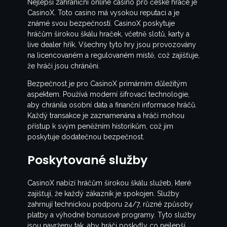
Nejlepší zahraniční online casino pro české hráče je
CasinoX. Toto casino má vysokou reputaci a je
známé svou bezpečností. CasinoX poskytuje
hráčům širokou škálu hraček, včetně slotů, karty a
live dealer hřík. Všechny tyto hry jsou provozovány
na licencovaném a regulovaném místě, což zajišťuje,
že hráči jsou chráněni.
Bezpečnost je pro CasinoX primárním důležitým
aspektem. Používá moderní šifrovací technologie,
aby chránila osobní data a finanční informace hráčů.
Každý transakce je zaznamenána a hráči mohou
přístup k svým peněžním historikům, což jim
poskytuje dodatečnou bezpečnost.
Poskytované služby
CasinoX nabízí hráčům širokou škálu služeb, které
zajišťují, že každý zákazník je spokojen. Služby
zahrnují technickou podporu 24/7, různé způsoby
platby a výhodné bonusové programy. Tyto služby
jsou navrženy tak, aby hráči poskytly co nejlepší