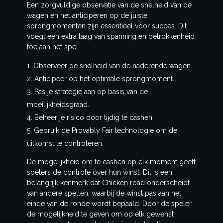
Een zorgvuldige observatie van de snelheid van de
wagen en het anticiperen op de juiste
sprongmomenten zijn essentieel voor succes. Dit
voegt een extra laag van spanning en betrokkenheid
toe aan het spel.
Observeer de snelheid van de naderende wagen.
Anticipeer op het optimale sprongmoment.
Pas je strategie aan op basis van de
moeilijkheidsgraad.
Beheer je risico door tijdig te cashen.
Gebruik de Provably Fair technologie om de
uitkomst te controleren.
De mogelijkheid om te cashen op elk moment geeft
spelers de controle over hun winst. Dit is een
belangrijk kenmerk dat Chicken road onderscheidt
van andere spellen, waarbij de winst pas aan het
einde van de ronde wordt bepaald. Door de speler
de mogelijkheid te geven om op elk gewenst