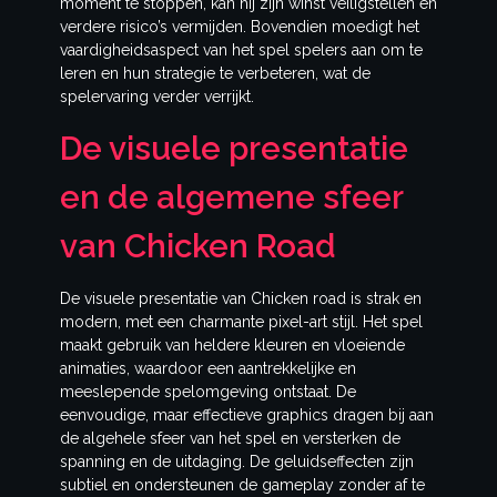
moment te stoppen, kan hij zijn winst veiligstellen en
verdere risico’s vermijden. Bovendien moedigt het
vaardigheidsaspect van het spel spelers aan om te
leren en hun strategie te verbeteren, wat de
spelervaring verder verrijkt.
De visuele presentatie
en de algemene sfeer
van Chicken Road
De visuele presentatie van Chicken road is strak en
modern, met een charmante pixel-art stijl. Het spel
maakt gebruik van heldere kleuren en vloeiende
animaties, waardoor een aantrekkelijke en
meeslepende spelomgeving ontstaat. De
eenvoudige, maar effectieve graphics dragen bij aan
de algehele sfeer van het spel en versterken de
spanning en de uitdaging. De geluidseffecten zijn
subtiel en ondersteunen de gameplay zonder af te