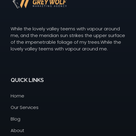
Digital Agency Dark - Phlox Elementor WordPress Theme
GW Grey Wolf Marketing
While the lovely valley teems with vapour around
me, and the meridian sun strikes the upper surface
of the impenetrable foliage of my trees.While the
lovely valley teems with vapour around me.
QUICK LINKS
Home
Our Services
Blog
About