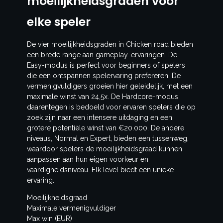
moeilijkheidsgraden voor
elke speler
De vier moeilijkheidsgraden in Chicken road bieden
een brede range aan gameplay-ervaringen. De
Easy-modus is perfect voor beginners of spelers
die een ontspannen spelervaring prefereren. De
vermenigvuldigers groeien hier geleidelijk, met een
maximale winst van 24,5x. De Hardcore-modus
daarentegen is bedoeld voor ervaren spelers die op
zoek zijn naar een intensere uitdaging en een
grotere potentiële winst van €20.000. De andere
niveaus, Normal en Expert, bieden een tussenweg,
waardoor spelers de moeilijkheidsgraad kunnen
aanpassen aan hun eigen voorkeur en
vaardigheidsniveau. Elk level biedt een unieke
ervaring.
Moeilijkheidsgraad
Maximale vermenigvuldiger
Max win (EUR)