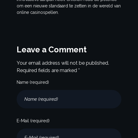
om een nieuwe standaard te zetten in de wereld van
online casinospellen.
Leave a Comment
Your email address will not be published.
Required fields are marked *
Name (required)
E-Mail (required)