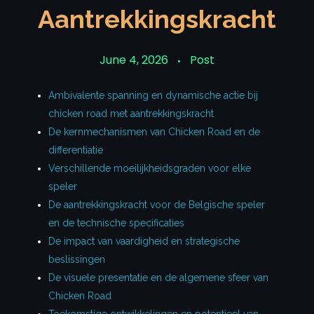
Aantrekkingskracht
June 4, 2026
Post
Ambivalente spanning en dynamische actie bij
chicken road met aantrekkingskracht
De kernmechanismen van Chicken Road en de
differentiatie
Verschillende moeilijkheidsgraden voor elke
speler
De aantrekkingskracht voor de Belgische speler
en de technische specificaties
De impact van vaardigheid en strategische
beslissingen
De visuele presentatie en de algemene sfeer van
Chicken Road