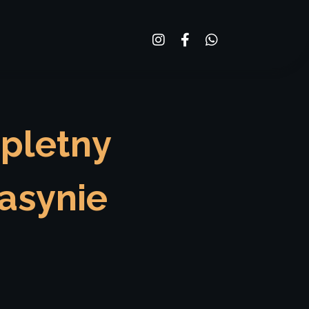
mpletny
asynie