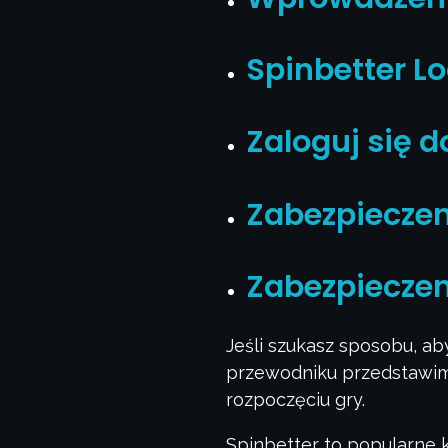
Spinbetter L
Zaloguj się d
Zabezpieczen
Zabezpieczen
Jeśli szukasz sposobu, ab
przewodniku przedstawimy
rozpoczęciu gry.
Spinbetter to popularne k