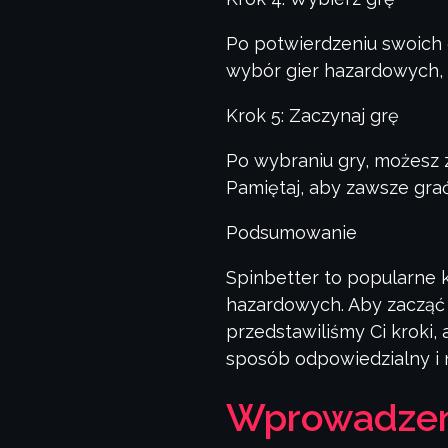
Po potwierdzeniu swoich 
wybór gier hazardowych, w
Krok 5: Zaczynaj grę
Po wybraniu gry, możesz z
Pamiętaj, aby zawsze gra
Podsumowanie
Spinbetter to popularne 
hazardowych. Aby zacząć 
przedstawiliśmy Ci kroki,
sposób odpowiedzialny i 
Wprowadzeni