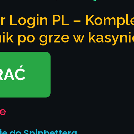
r Login PL – Kompl
k po grze w kasyni
RAĆ
е
e do Spinbettera