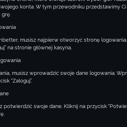
swojego konta. W tym przewodniku przedstawimy Ci 
 grę.
gowania
better, musisz najpierw otworzyć stronę logowania.
guj” na stronie głównej kasyna.
ogowania
ania, musisz wprowadzić swoje dane logowania. Wpro
cisk “Zaloguj”.
dane
z potwierdzić swoje dane. Kliknij na przycisk “Potwie
ę.