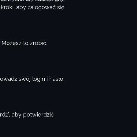
kroki, aby zalogować się
 Możesz to zrobić,
wadź swój login i hasło,
rdź”, aby potwierdzić