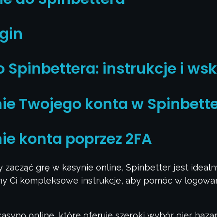
ogin
o Spinbettera: instrukcje i w
ie Twojego konta w Spinbette
ie konta poprzez 2FA
y zacząć grę w kasynie online, Spinbetter jest idea
 Ci kompleksowe instrukcje, aby pomóc w logowani
asyno online, które oferuje szeroki wybór gier haza