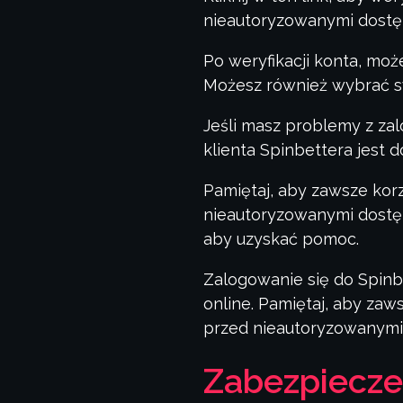
nieautoryzowanymi dostę
Po weryfikacji konta, moż
Możesz również wybrać sw
Jeśli masz problemy z zal
klienta Spinbettera jest
Pamiętaj, aby zawsze korz
nieautoryzowanymi dostępa
aby uzyskać pomoc.
Zalogowanie się do Spinbe
online. Pamiętaj, aby zaw
przed nieautoryzowanymi
Zabezpiecze