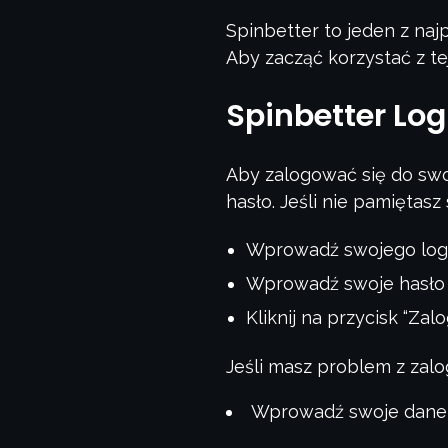
Spinbetter to jeden z naj
Aby zacząć korzystać z te
Spinbetter Log
Aby zalogować się do swo
hasło. Jeśli nie pamiętas
Wprowadź swojego log
Wprowadź swoje hasło
Kliknij na przycisk “Zalo
Jeśli masz problem z zalo
Wprowadź swoje dane