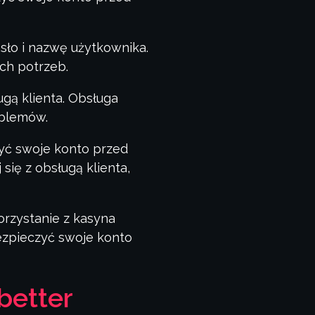
sło i nazwę użytkownika.
ch potrzeb.
ugą klienta. Obsługa
oblemów.
zyć swoje konto przed
się z obsługą klienta,
orzystanie z kasyna
bezpieczyć swoje konto
better