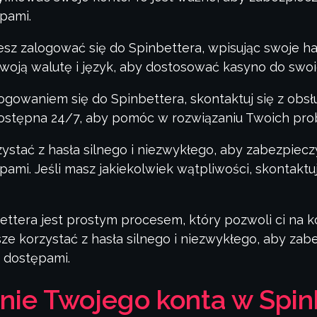
pami.
esz zalogować się do Spinbettera, wpisując swoje ha
oją walutę i język, aby dostosować kasyno do swoi
ogowaniem się do Spinbettera, skontaktuj się z obsł
 dostępna 24/7, aby pomóc w rozwiązaniu Twoich pr
ystać z hasła silnego i niezwykłego, aby zabezpiec
mi. Jeśli masz jakiekolwiek wątpliwości, skontaktuj 
ttera jest prostym procesem, który pozwoli ci na k
sze korzystać z hasła silnego i niezwykłego, aby za
 dostępami.
nie Twojego konta w Spin