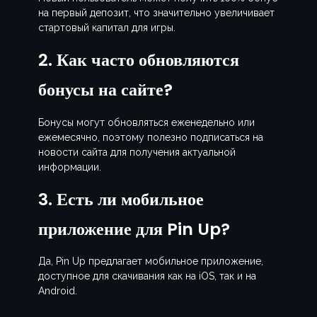
на первый депозит, что значительно увеличивает
стартовый капитал для игры.
2. Как часто обновляются
бонусы на сайте?
Бонусы могут обновляться еженедельно или
ежемесячно, поэтому полезно подписаться на
новости сайта для получения актуальной
информации.
3. Есть ли мобильное
приложение для Pin Up?
Да, Pin Up предлагает мобильное приложение,
доступное для скачивания как на iOS, так и на
Android.