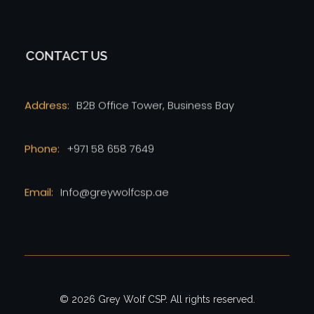
CONTACT US
Address:
B2B Office Tower, Business Bay
Phone:
+971 58 658 7649
Email:
Info@greywolfcsp.ae
© 2026 Grey Wolf CSP. All rights reserved.