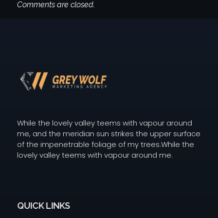
Comments are closed.
Digital Agency Dark - Phlox Elementor WordPress Theme
GW Grey Wolf Marketing
While the lovely valley teems with vapour around
me, and the meridian sun strikes the upper surface
of the impenetrable foliage of my trees.While the
lovely valley teems with vapour around me.
QUICK LINKS