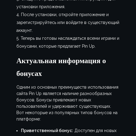
установки приложения.
После установки, откройте приложение и
зарегистрируйтесь или войдите в существующий
аккаунт.
Теперь вы готовы наслаждаться всеми играми и
бонусами, которые предлагает Pin Up.
Актуальная информация о
бонусах
Одним из основных преимуществ использования
сайта Pin Up является наличие разнообразных
бонусов. Бонусы привлекают новых
пользователей и удерживают существующих.
Вот некоторые из популярных типов бонусов на
платформе:
Приветственный бонус:
Доступен для новых