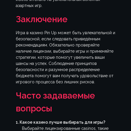
азартных игр.
Заключение
Игра в казино Pin Up может быть увлекательной и
безопасной, если следовать приведённым
рекомендациям. Обязательно проверяйте
наличие лицензии, выбирайте игры и применяйте
стратегии, которые помогут увеличить ваши
шансы на успех. Соблюдение принципов
безопасности и разумное распределение
бюджета помогут вам получать удовольствие от
игрового процесса без лишних рисков.
Часто задаваемые
вопросы
1. Какое казино лучше выбирать для игры?
Выбирайте лицензированные casinos, такие