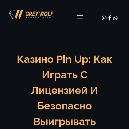
Digital Agency Dark - Phlox Elementor WordPress Theme
GW Grey Wolf Marketing
Казино Pin Up: Как
Играть С
Лицензией И
Безопасно
Выигрывать