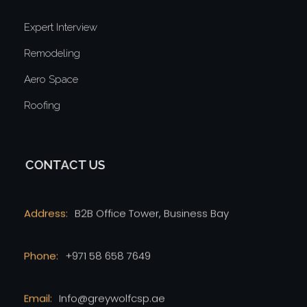
Expert Interview
Remodeling
Aero Space
Roofing
CONTACT US
Address:
B2B Office Tower, Business Bay
Phone:
+971 58 658 7649
Email:
Info@greywolfcsp.ae