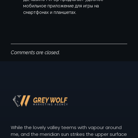
мобильное приложение для игры на
смартфонах и планшетах.
Comments are closed.
Digital Agency Dark - Phlox Elementor WordPress Theme
GW Grey Wolf Marketing
While the lovely valley teems with vapour around
me, and the meridian sun strikes the upper surface