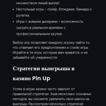
множеством линий выплат.
Настольные игры – покер, блэкджек, баккара и
рулетка.
Игры с живыми дилерами – возможность
сыграть в реальном времени с
профессиональными крупье.
Выбор игр позволяет каждому игроку найти то,
что отвечает его предпочтениям и стилю игры.
Играйте в те игры, которые вам нравятся, и не
забывайте об умеренности.
Стратегии выигрыша в
казино Pin Up
Успех в играх казино часто зависит от
правильной стратегии. Зная несколько основных
методов, вы сможете увеличить свои шансы на
выигрыш. Рассмотрим несколько стратегий: