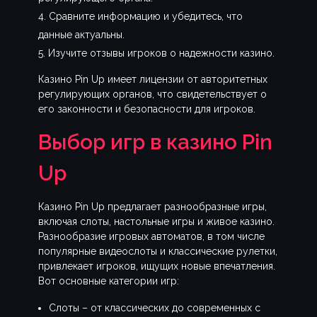
Сравните информацию и убедитесь, что
данные актуальны.
Изучите отзывы игроков о надежности казино.
Казино Pin Up имеет лицензии от авторитетных
регулирующих органов, что свидетельствует о
его законности и безопасности для игроков.
Выбор игр в казино Pin
Up
Казино Pin Up предлагает разнообразные игры,
включая слоты, настольные игры и живое казино.
Разнообразие игровых автоматов, в том числе
популярные видеослоты и классические рулетки,
привлекает игроков, ищущих новые впечатления.
Вот основные категории игр:
Слоты – от классических до современных с