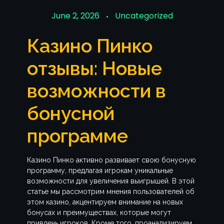
June 2, 2026
Uncategorized
Казино Пинко
отзывы: Новые
возможности в
бонусной
программе
Казино Пинко активно развивает свою бонусную
программу, предлагая игрокам уникальные
возможности для увеличения выигрышей. В этой
статье мы рассмотрим мнения пользователей об
этом казино, акцентируем внимание на новых
бонусах и преимуществах, которые могут
привлечь игроков. Кроме того, проанализируем,