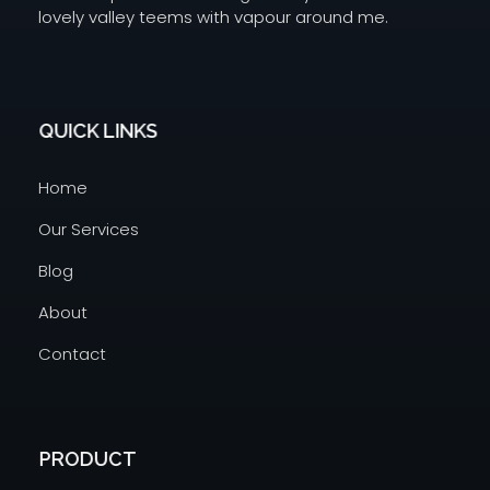
lovely valley teems with vapour around me.
QUICK LINKS
Home
Our Services
Blog
About
Contact
PRODUCT