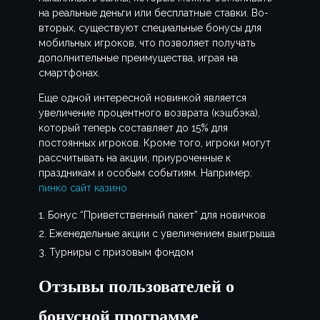
на реальные деньги или бесплатные ставки. Во-
вторых, существуют специальные бонусы для
мобильных игроков, что позволяет получать
дополнительные преимущества, играя на
смартфонах.
Еще одной интересной новинкой является
увеличение процентного возврата (кэшбэка),
который теперь составляет до 15% для
постоянных игроков. Кроме того, игроки могут
рассчитывать на акции, приуроченные к
праздникам и особым событиям. Например:
пинко сайт казино
Бонус “Приветственный пакет” для новичков
Еженедельные акции с увеличением выигрыша
Турниры с призовым фондом
Отзывы пользователей о
бонусной программе