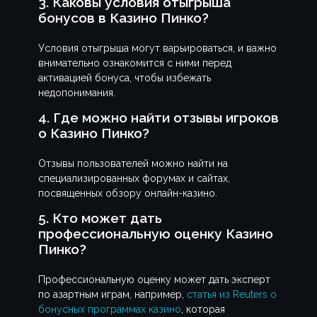
3. Каковы условия отыгрыша
бонусов в Казино Пинко?
Условия отыгрыша могут варьироваться, и важно
внимательно ознакомится с ними перед
активацией бонуса, чтобы избежать
недопонимания.
4. Где можно найти отзывы игроков
о Казино Пинко?
Отзывы пользователей можно найти на
специализированных форумах и сайтах,
посвященных обзору онлайн-казино.
5. Кто может дать
профессиональную оценку Казино
Пинко?
Профессиональную оценку может дать эксперт
по азартным играм, например,
статья из Reuters о
бонусных программах казино
, которая