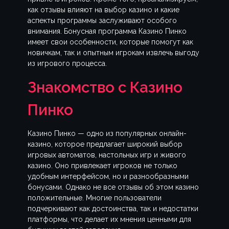
как отзывы влияют на выбор казино и какие
аспекты программы заслуживают особого
внимания. Бонусная программа Казино Пинко
имеет свои особенности, которые помогут как
новичкам, так и опытным игрокам извлечь выгоду
из игрового процесса.
Знакомство с Казино
Пинко
Казино Пинко — одно из популярных онлайн-
казино, которое предлагает широкий выбор
игровых автоматов, настольных игр и живого
казино. Оно привлекает игроков не только
удобным интерфейсом, но и разнообразными
бонусами. Однако не все отзывы об этом казино
положительные. Многие пользователи
подчеркивают как достоинства, так и недостатки
платформы, что делает их мнения ценными для