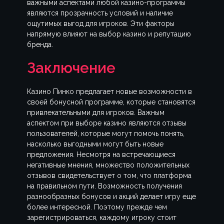
важными аспектами любой казино-программы
являются прозрачность условий и наличие
ощутимых выгод для игроков. Эти факторы
напрямую влияют на выбор казино и репутацию
бренда.
Заключение
Казино Пинко предлагает новые возможности в
своей бонусной программе, которые становятся
привлекательными для игроков. Важным
аспектом при выборе казино являются отзывы
пользователей, которые могут помочь понять,
насколько выгодными могут быть новые
предложения. Несмотря на встречающиеся
негативные мнения, множество положительных
отзывов свидетельствует о том, что платформа
на правильном пути. Возможность получения
разнообразных бонусов и акций делает игру еще
более интересной. Поэтому прежде чем
зарегистрироваться, каждому игроку стоит