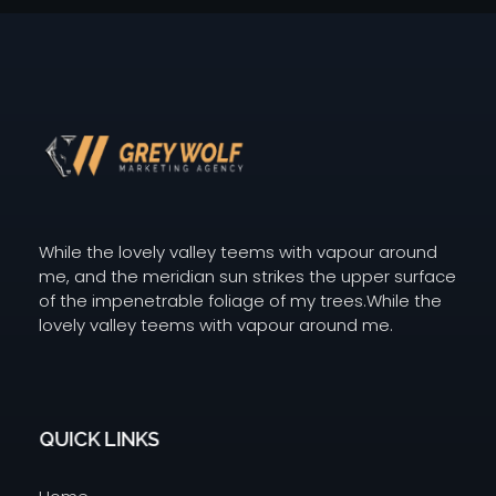
Digital Agency Dark - Phlox Elementor WordPress Theme
GW Grey Wolf Marketing
While the lovely valley teems with vapour around
me, and the meridian sun strikes the upper surface
of the impenetrable foliage of my trees.While the
lovely valley teems with vapour around me.
QUICK LINKS
Home