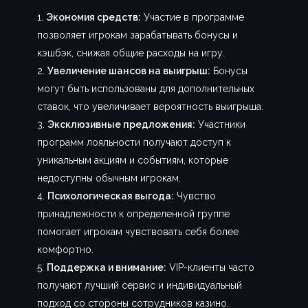
Экономия средств:
Участие в программе
позволяет игрокам зарабатывать бонусы и
кэшбэк, снижая общие расходы на игру.
Увеличение шансов на выигрыш:
Бонусы
могут быть использованы для дополнительных
ставок, что увеличивает вероятность выигрыша.
Эксклюзивные предложения:
Участники
программ лояльности получают доступ к
уникальным акциям и событиям, которые
недоступны обычным игрокам.
Психологическая выгода:
Чувство
принадлежности к определенной группе
помогает игрокам чувствовать себя более
комфортно.
Поддержка и внимание:
VIP-клиенты часто
получают лучший сервис и индивидуальный
подход со стороны сотрудников казино.