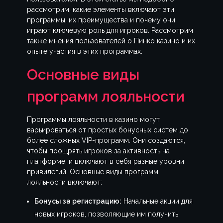
рассмотрим, какие элементы включают эти
программы, их преимущества и почему они
играют ключевую роль для игроков. Рассмотрим
также мнения пользователей о Пинко казино и их
опыте участия в этих программах.
Основные виды
программ лояльности
Программы лояльности в казино могут
варьироваться от простых бонусных систем до
более сложных VIP-программ. Они создаются,
чтобы поощрять игроков за активность на
платформе, и включают в себя разные уровни
привилегий. Основные виды программ
лояльности включают:
Бонусы за регистрацию:
Начальные акции для
новых игроков, позволяющие им получить