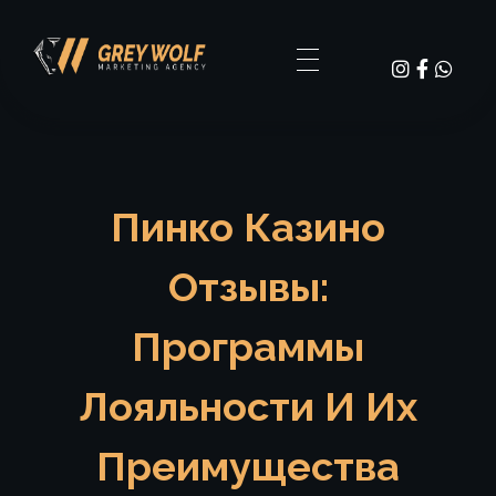
Digital Agency Dark - Phlox Elementor WordPress Theme
GW Grey Wolf Marketing
Пинко Казино
Отзывы:
Программы
Лояльности И Их
Преимущества