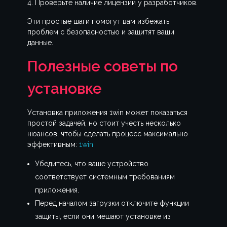
Проверьте наличие лицензии у разработчиков.
Эти простые шаги помогут вам избежать
проблем с безопасностью и защитят ваши
данные.
Полезные советы по
установке
Установка приложения 1win может показаться
простой задачей, но стоит учесть несколько
нюансов, чтобы сделать процесс максимально
эффективным:
1win
Убедитесь, что ваше устройство
соответствует системным требованиям
приложения.
Перед началом загрузки отключите функции
защиты, если они мешают установке из