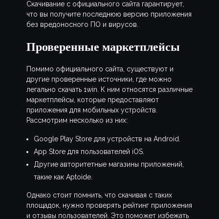
Скачивание с официального сайта гарантирует,
что вы получите последнюю версию приложения
без вредоносного ПО и вирусов.
Проверенные маркетплейсы
Помимо официального сайта, существуют и
другие проверенные источники, где можно
легально скачать 1win. К ним относятся различные
маркетплейсы, которые предоставляют
приложения для мобильных устройств.
Рассмотрим несколько из них:
Google Play Store для устройств на Android.
App Store для пользователей iOS.
Другие авторитетные магазины приложений,
такие как Aptoide.
Однако стоит помнить, что скачивая с таких
площадок, нужно проверять рейтинг приложения
и отзывы пользователей. Это поможет избежать