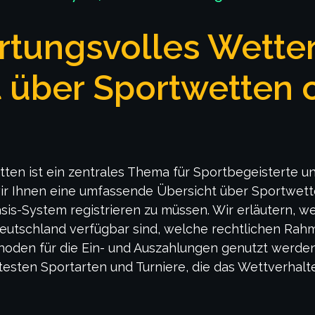
rtungsvolles Wette
t über Sportwetten 
en ist ein zentrales Thema für Sportbegeisterte un
wir Ihnen eine umfassende Übersicht über Sportwet
sis-System registrieren zu müssen. Wir erläutern, w
Deutschland verfügbar sind, welche rechtlichen Ra
oden für die Ein- und Auszahlungen genutzt werd
btesten Sportarten und Turniere, die das Wettverhal