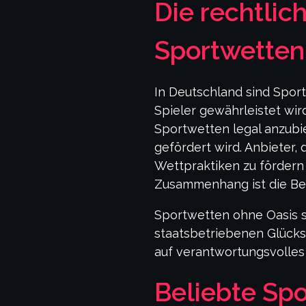
Die rechtli
Sportwetten
In Deutschland sind Sport
Spieler gewährleistet wir
Sportwetten legal anzub
gefördert wird. Anbieter, 
Wettpraktiken zu fördern 
Zusammenhang ist die Bek
Sportwetten ohne Oasis s
staatsbetriebenen Glücks
auf verantwortungsvolles
Beliebte Sp