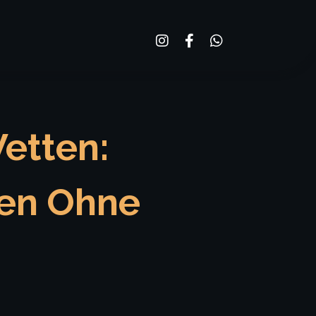
etten:
ten Ohne