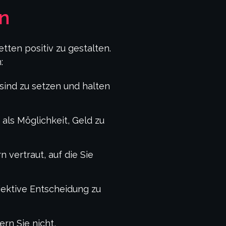
en
ten positiv zu gestalten.
:
t sind zu setzen und halten
als Möglichkeit, Geld zu
 vertraut, auf die Sie
jektive Entscheidung zu
ern Sie nicht,