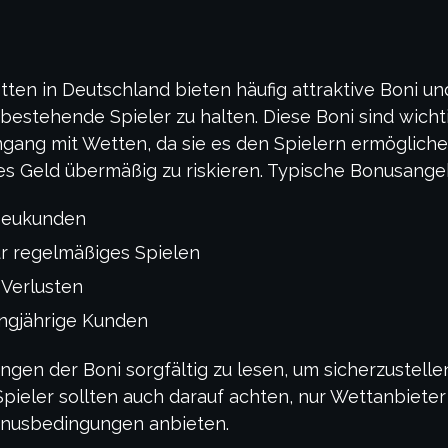
tten in Deutschland bieten häufig attraktive Boni u
estehende Spieler zu halten. Diese Boni sind wichti
ang mit Wetten, da sie es den Spielern ermöglichen
nes Geld übermäßig zu riskieren. Typische Bonusang
Neukunden
ür regelmäßiges Spielen
 Verlusten
ngjährige Kunden
ungen der Boni sorgfältig zu lesen, um sicherzustelle
Spieler sollten auch darauf achten, nur Wettanbieter
onusbedingungen anbieten.