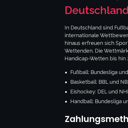
Deutschlan
In Deutschland sind Fußb
internationale Wettbewe
hinaus erfreuen sich Spor
Wettenden. Die Wettmärkt
Handicap-Wetten bis hin 
Fußball: Bundesliga und
Basketball: BBL und N
Eishockey: DEL und NH
Handball: Bundesliga un
Zahlungsmeth