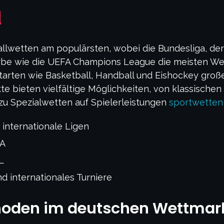
d
allwetten am populärsten, wobei die Bundesliga, de
rbe wie die UEFA Champions League die meisten We
tarten wie Basketball, Handball und Eishockey große
e bieten vielfältige Möglichkeiten, von klassische
zu Spezialwetten auf Spielerleistungen
sportwetten
 internationale Ligen
BA
L
d internationales Turniere
oden im deutschen Wettmar