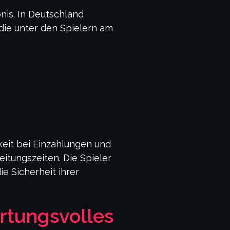
nis. In Deutschland
ie unter den Spielern am
keit bei Einzahlungen und
itungszeiten. Die Spieler
ie Sicherheit ihrer
rtungsvolles