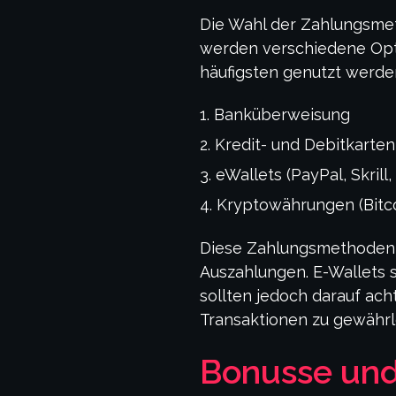
Die Wahl der Zahlungsmeth
werden verschiedene Opt
häufigsten genutzt werden
Banküberweisung
Kredit- und Debitkarten
eWallets (PayPal, Skrill,
Kryptowährungen (Bitc
Diese Zahlungsmethoden b
Auszahlungen. E-Wallets s
sollten jedoch darauf acht
Transaktionen zu gewährl
Bonusse und