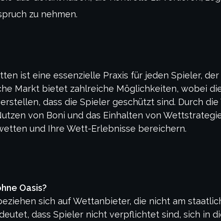
nspruch zu nehmen.
en ist eine essenzielle Praxis für jeden Spieler, de
tsche Markt bietet zahlreiche Möglichkeiten, wobei di
rstellen, dass die Spieler geschützt sind. Durch die
tzen von Boni und das Einhalten von Wettstrategie
tten und Ihre Wett-Erlebnisse bereichern.
ohne Oasis?
ziehen sich auf Wettanbieter, die nicht am staatlic
eutet, dass Spieler nicht verpflichtet sind, sich in