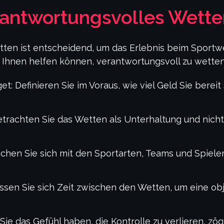
erantwortungsvolles Wett
ten ist entscheidend, um das Erlebnis beim Sportwet
ie Ihnen helfen können, verantwortungsvoll zu wetten
et: Definieren Sie im Voraus, wie viel Geld Sie berei
trachten Sie das Wetten als Unterhaltung und nicht 
achen Sie sich mit den Sportarten, Teams und Spielern
sen Sie sich Zeit zwischen den Wetten, um eine ob
ie das Gefühl haben, die Kontrolle zu verlieren, zög