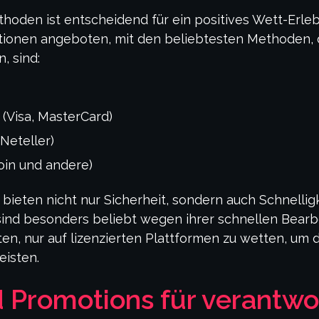
oden ist entscheidend für ein positives Wett-Erleb
ionen angeboten, mit den beliebtesten Methoden, d
, sind:
 (Visa, MasterCard)
 Neteller)
oin und andere)
ieten nicht nur Sicherheit, sondern auch Schnellig
ind besonders beliebt wegen ihrer schnellen Bearbe
en, nur auf lizenzierten Plattformen zu wetten, um d
eisten.
 Promotions für verantwo