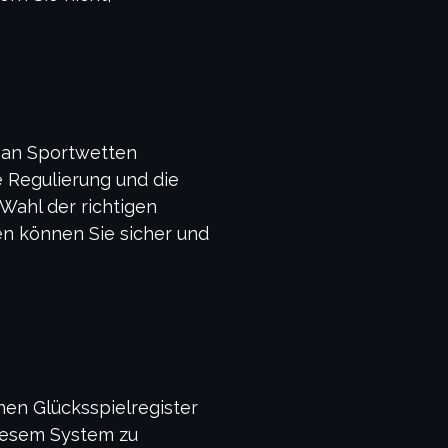
r an Sportwetten
e Regulierung und die
 Wahl der richtigen
n können Sie sicher und
hen Glücksspielregister
 diesem System zu