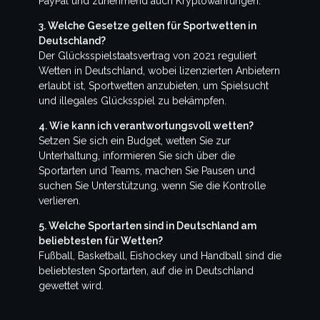
PayPal und zunehmend auch Kryptowährungen.
3. Welche Gesetze gelten für Sportwetten in
Deutschland?
Der Glücksspielstaatsvertrag von 2021 reguliert
Wetten in Deutschland, wobei lizenzierten Anbietern
erlaubt ist, Sportwetten anzubieten, um Spielsucht
und illegales Glücksspiel zu bekämpfen.
4. Wie kann ich verantwortungsvoll wetten?
Setzen Sie sich ein Budget, wetten Sie zur
Unterhaltung, informieren Sie sich über die
Sportarten und Teams, machen Sie Pausen und
suchen Sie Unterstützung, wenn Sie die Kontrolle
verlieren.
5. Welche Sportarten sind in Deutschland am
beliebtesten für Wetten?
Fußball, Basketball, Eishockey und Handball sind die
beliebtesten Sportarten, auf die in Deutschland
gewettet wird.