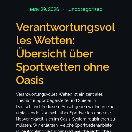
May 29, 2026
Uncategorized
Verantwortungsvol
les Wetten:
Übersicht über
Sportwetten ohne
Oasis
Verantwortungsvolles Wetten ist ein zentrales
Thema für Sportbegeisterte und Spieler in
Deutschland. In diesem Artikel geben wir Ihnen eine
umfassende Übersicht über Sportwetten ohne die
Notwendigkeit, sich im Oasis-System registrieren zu
müssen. Wir erläutern, welche Sportwettenanbieter
in Deutschland verfügbar sind, welche rechtlichen