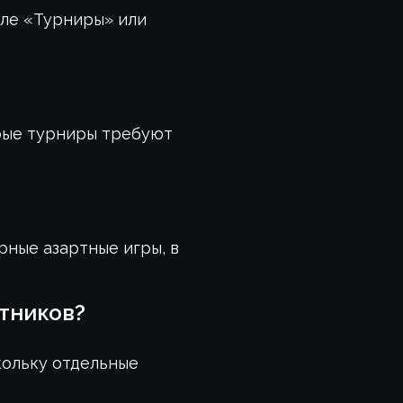
еле «Турниры» или
орые турниры требуют
рные азартные игры, в
стников?
кольку отдельные