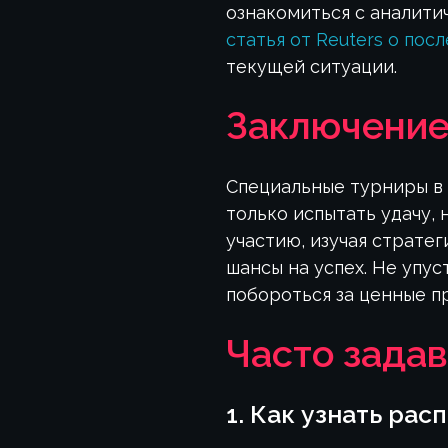
ознакомиться с аналити
статья от Reuters о пос
текущей ситуации.
Заключени
Специальные турниры в
только испытать удачу,
участию, изучая стратег
шансы на успех. Не упу
побороться за ценные 
Часто зада
1. Как узнать рас