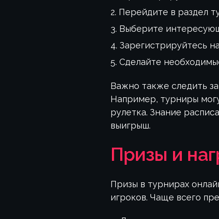
Перейдите в раздел ту
Выберите интересующи
Зарегистрируйтесь на
Сделайте необходимые
Важно также следить за
Например, турниры могу
рулетка. Знание распис
выигрыш.
Призы и на
Призы в турнирах онлай
игроков. Чаще всего пр