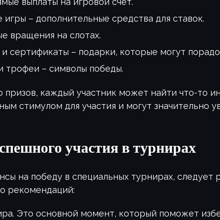
мые выплаты на игровой счет.
 игры – дополнительные средства для ставок.
е вращения на слотах.
и сертификаты – подарки, которые могут порадо
 трофеи – символы победы.
 призов, каждый участник может найти что-то ин
ным стимулом для участия и могут значительно у
спешного участия в турнирах
нсы на победу в специальных турнирах, следует
ко рекомендаций:
ира. Это основной момент, который поможет изб