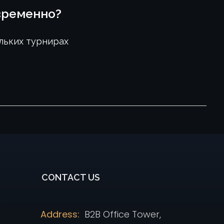
овременно?
ольких турнирах
CONTACT US
w
Address:
B2B Office Tower,