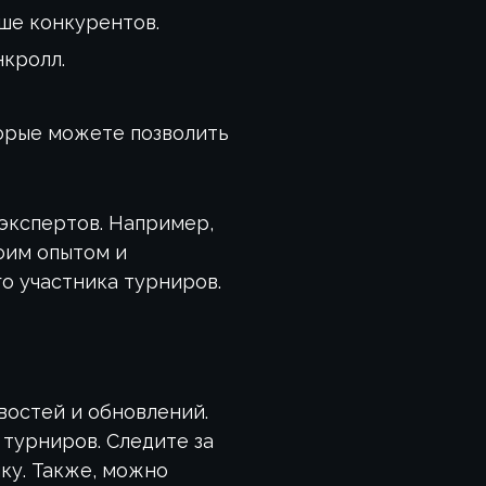
ьше конкурентов.
нкролл.
торые можете позволить
 экспертов. Например,
оим опытом и
го участника турниров.
востей и обновлений.
 турниров. Следите за
ку. Также, можно