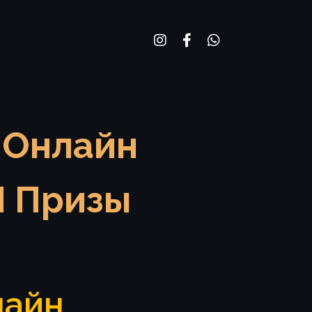
 Онлайн
И Призы
лайн