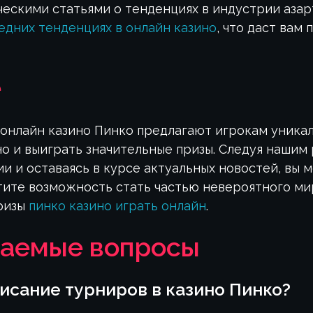
ческими статьями о тенденциях в индустрии азар
ледних тенденциях в онлайн казино
, что даст вам
е
 онлайн казино Пинко предлагают игрокам уника
 но и выиграть значительные призы. Следуя наши
ии и оставаясь в курсе актуальных новостей, вы
стите возможность стать частью невероятного ми
призы
пинко казино играть онлайн
.
ваемые вопросы
писание турниров в казино Пинко?