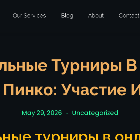
Our Services
Blog
About
Contact
льные Турниры В
 Пинко: Участие 
May 29, 2026
Uncategorized
ные турниры в он