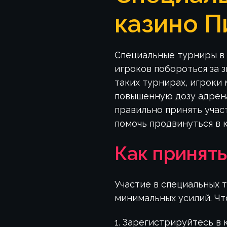
казино П
Специальные турниры в
игроков побороться за 
таких турнирах, игроки 
повышенную дозу адрена
правильно принять учас
помочь продвинуться в 
Как принять
Участие в специальных 
минимальных усилий. Чт
Зарегистрируйтесь в к