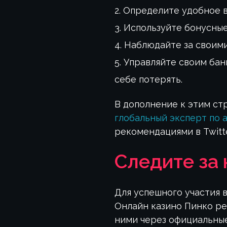
Определите удобное вр
Используйте бонусные
Наблюдайте за своими
Управляйте своим бан
себе потерять.
В дополнение к этим ст
глобальный эксперт по 
рекомендациями в Twitte
Следите за 
Для успешного участия 
Онлайн казино Пинко ре
ними через официальные