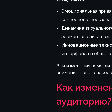
Эмоциональная привя
connection с пользов
Динамика визуального
элементов сайта позв
Инновационные техно
интерфейса и общего 
Эти изменения помогли 
внимание нового поколе
Как изменен
аудиторию?