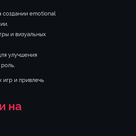
 создании emotional
ии.
тры и визуальных
ля улучшения
роль.
 игр и привлечь
и на