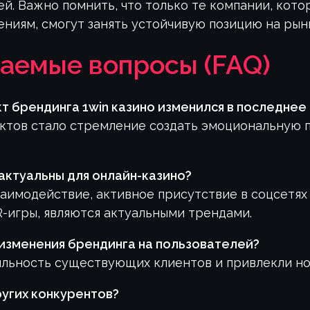
й. Важно помнить, что только те компании, кото
ениям, смогут занять устойчивую позицию на рынк
ваемые вопросы (FAQ)
кт брендинга 1win казино изменился в последнее
ктов стало стремление создать эмоциональную 
 актуальны для онлайн-казино?
имодействие, активное присутствие в соцсетях
R-игры, являются актуальными трендами.
 изменения брендинга на пользователей?
яльность существующих клиентов и привлекли н
других конкурентов?