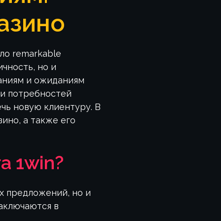
азино
ло remarkable
чность, но и
аниям и ожиданиям
 и потребностей
чь новую клиентуру. В
ино, а также его
а 1win?
х предложений, но и
заключаются в