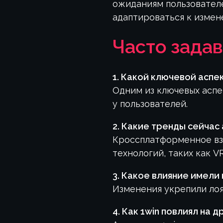
ожиданиям пользователе
адаптироваться к измен
Часто зада
1. Какой ключевой аспе
Одним из ключевых аспе
у пользователей.
2. Какие тренды сейчас
Кроссплатформенное вза
технологий, таких как V
3. Какое влияние имели
Изменения укрепили ло
4. Как 1win повлиял на 