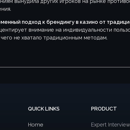
ениям вынудила других игроков на рынке против
ния.
еменный подход к брендингу в казино от традиц
центирует внимание на индивидуальности пользо
 чего не хватало традиционным методам.
QUICK LINKS
PRODUCT
Home
Expert Intervie