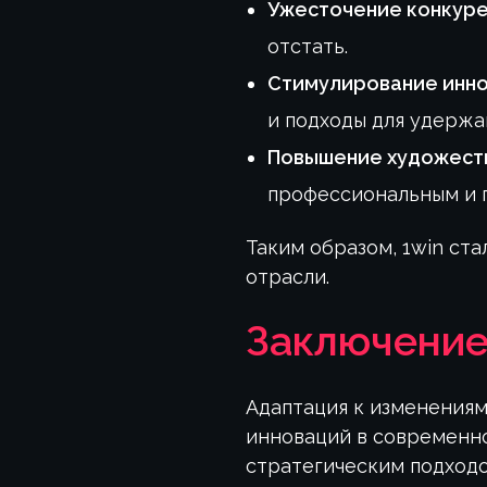
Ужесточение конкуре
отстать.
Стимулирование инно
и подходы для удержа
Повышение художеств
профессиональным и 
Таким образом, 1win ста
отрасли.
Заключени
Адаптация к изменениям
инноваций в современно
стратегическим подходо