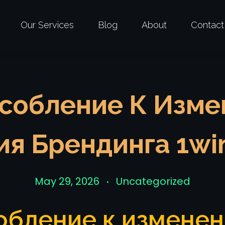
Our Services
Blog
About
Contact
собление К Изме
я Брендинга 1wi
May 29, 2026
Uncategorized
бление к изменен