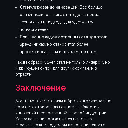
Стимулирование инноваций:
Все больше
онлайн-казино начинают внедрять новые
технологии и подходы для удержания
пользователей.
Повышение художественных стандартов:
Брендинг казино становится более
профессиональным и привлекательным.
Таким образом, 1win стал не только лидером, но
и движущей силой для других компаний в
отрасли.
Заключение
Адаптация к изменениям в брендинге 1win казино
продемонстрировала важность гибкости и
инноваций в современной игорной индустрии.
Успех компании объясняется не только
стратегическим подходом к эволюции своего