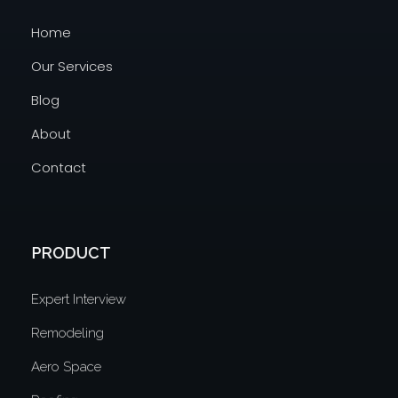
Home
Our Services
Blog
About
Contact
PRODUCT
Expert Interview
Remodeling
Aero Space