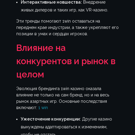
Интерактивные новшества:
Внедрение
живых дилеров и таких игр, как VR-казино.
Эти тренды помогают 1win оставаться на
переднем крае индустрии, а также укрепляют его
позиции в умах и сердцах игроков.
Влияние на
конкурентов и рынок в
целом
Эволюция брендинга 1win казино оказала
влияние не только на сам бренд, но и на весь
рынок азартных игр. Основные последствия
включают:
1 win
Ужесточение конкуренции:
Другие казино
вынуждены адаптироваться к изменениям,
чтобы не отстать.