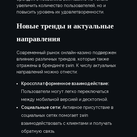
увеличить количество пользователей, но и
повысить уровень их удовлетворенности.
Новые тренды и актуальные
направления
Современный рынок онлайн-казино подвержен
влиянию различных трендов, которые также
отражены в брендинге 1win. К числу актуальных
направлений можно отнести:
Кроссплатформенное взаимодействие:
Пользователи могут легко переключаться
между мобильной версией и десктопной.
Социальные сети:
Активное присутствие в
социальных сетях помогает 1win
взаимодействовать с клиентами и получать
обратную связь.