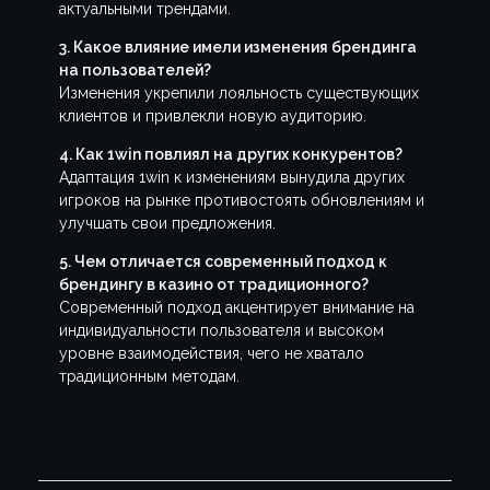
актуальными трендами.
3. Какое влияние имели изменения брендинга
на пользователей?
Изменения укрепили лояльность существующих
клиентов и привлекли новую аудиторию.
4. Как 1win повлиял на других конкурентов?
Адаптация 1win к изменениям вынудила других
игроков на рынке противостоять обновлениям и
улучшать свои предложения.
5. Чем отличается современный подход к
брендингу в казино от традиционного?
Современный подход акцентирует внимание на
индивидуальности пользователя и высоком
уровне взаимодействия, чего не хватало
традиционным методам.