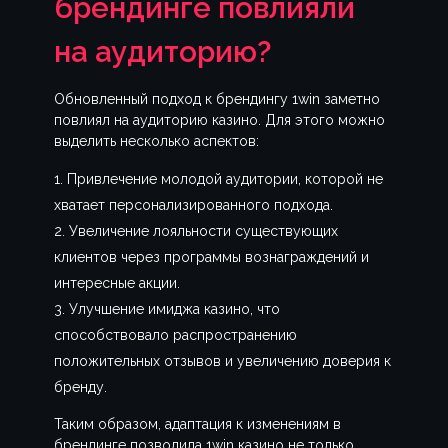
брендинге повлияли
на аудиторию?
Обновленный подход к брендингу 1win заметно
повлиял на аудиторию казино. Для этого можно
выделить несколько аспектов:
Привлечение молодой аудитории, которой не
хватает персонализированного подхода.
Увеличение лояльности существующих
клиентов через программы вознаграждений и
интересные акции.
Улучшение имиджа казино, что
способствовало распространению
положительных отзывов и увеличению доверия к
бренду.
Таким образом, адаптация к изменениям в
брендинге позволила 1win казино не только