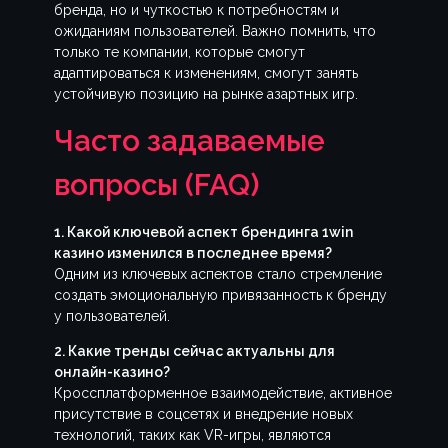
бренда, но и чуткостью к потребностям и
ожиданиям пользователей. Важно помнить, что
только те компании, которые смогут
адаптироваться к изменениям, смогут занять
устойчивую позицию на рынке азартных игр.
Часто задаваемые
вопросы (FAQ)
1. Какой ключевой аспект брендинга 1win
казино изменился в последнее время?
Одним из ключевых аспектов стало стремление
создать эмоциональную привязанность к бренду
у пользователей.
2. Какие тренды сейчас актуальны для
онлайн-казино?
Кроссплатформенное взаимодействие, активное
присутствие в соцсетях и внедрение новых
технологий, таких как VR-игры, являются