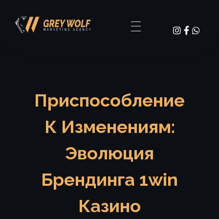
Digital Agency Dark - Phlox Elementor WordPress Theme
GW Grey Wolf Marketing
Приспособление
К Изменениям:
Эволюция
Брендинга 1win
Казино