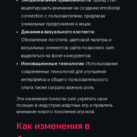
Эмоциональная привязанность:
Бренд стал
акцентировать внимание на создании emotional
connection с пользователями, предлагая
уникальные предложения и акции.
Динамика визуального контента:
Обновление логотипа, цветовой палитры и
визуальных элементов сайта позволяло 1win
выделяться на фоне конкурентов.
Инновационные технологии:
Использование
современных технологий для улучшения
интерфейса и общего пользовательского
опыта также сыграло важную роль.
Эти изменения помогли 1win укрепить свои
позиции в индустрии азартных игр и привлечь
внимание нового поколения игроков.
Как изменения в