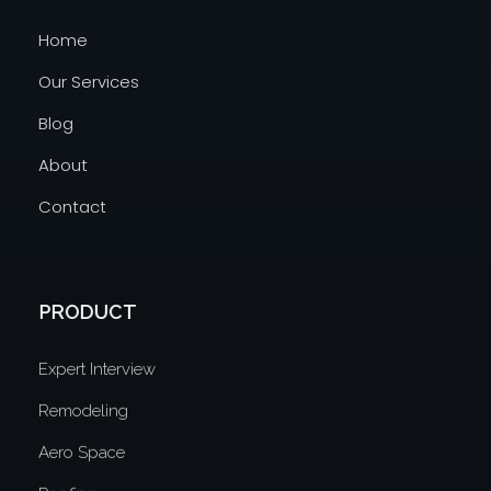
Home
Our Services
Blog
About
Contact
PRODUCT
Expert Interview
Remodeling
Aero Space