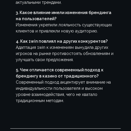
актуальными трендами.
3. Какое влияние имели изменения брендинга
на пользователей?
Изменения укрепили лояльность существующих
клиентов и привлекли новую аудиторию.
4. Как 1win повлиял на других конкурентов?
Адаптация 1win к изменениям вынудила других
игроков на рынке противостоять обновлениям и
улучшать свои предложения.
5. Чем отличается современный подход к
брендингу в казино от традиционного?
Современный подход акцентирует внимание на
индивидуальности пользователя и высоком
уровне взаимодействия, чего не хватало
традиционным методам.