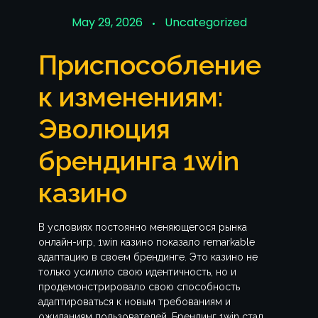
May 29, 2026
Uncategorized
Приспособление
к изменениям:
Эволюция
брендинга 1win
казино
В условиях постоянно меняющегося рынка
онлайн-игр, 1win казино показало remarkable
адаптацию в своем брендинге. Это казино не
только усилило свою идентичность, но и
продемонстрировало свою способность
адаптироваться к новым требованиям и
ожиданиям пользователей. Брендинг 1win стал