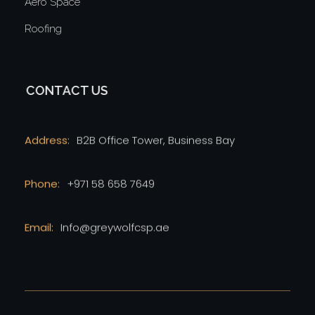
Aero Space
Roofing
CONTACT US
Address:
B2B Office Tower, Business Bay
Phone:
+971 58 658 7649
Email:
Info@greywolfcsp.ae