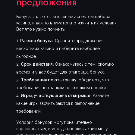
предложения
Бонусы являются ключевым аспектом выбора
казино, и важно внимательно изучить их условия.
Вот что нужно помнить:
Размер бонуса.
Сравните предложения
нескольких казино и выберите наиболее
выгодное.
Срок действия.
Ознакомьтесь с тем, сколько
времени у вас будет для отыгрыша бонуса.
Требования по отыгрышу.
Убедитесь, что
требования по ставкам не слишком высоки.
Игры, участвующие в отыгрыше.
Узнайте,
какие игры засчитываются в выполнение
требований.
Условия бонусов могут значительно
варьироваться, и иногда высокие акции могут