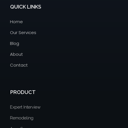
QUICK LINKS
Home
Our Services
Blog
About
Contact
PRODUCT
Expert Interview
Remodeling