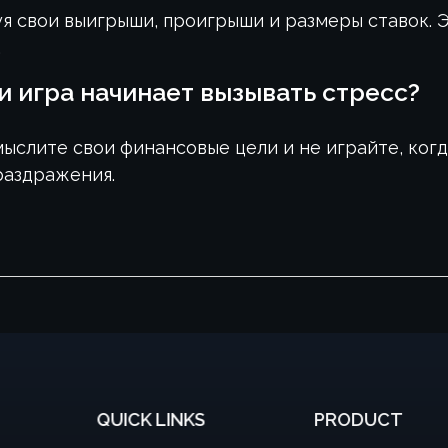
я свои выигрыши, проигрыши и размеры ставок. 
.
ли игра начинает вызывать стресс?
мыслите свои финансовые цели и не играйте, когд
раздражения.
QUICK LINKS
PRODUCT