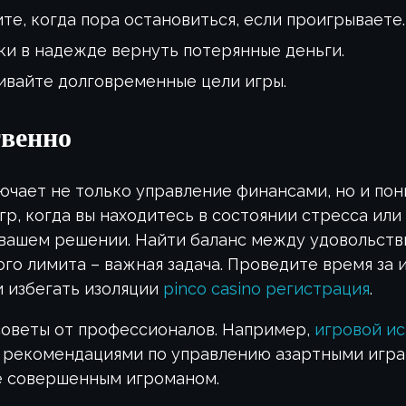
е, когда пора остановиться, если проигрываете.
ки в надежде вернуть потерянные деньги.
ивайте долговременные цели игры.
твенно
ючает не только управление финансами, но и по
гр, когда вы находитесь в состоянии стресса или
 вашем решении. Найти баланс между удовольств
о лимита – важная задача. Проведите время за и
 избегать изоляции
pinco casino регистрация
.
советы от профессионалов. Например,
игровой ис
и рекомендациями по управлению азартными игра
ее совершенным игроманом.