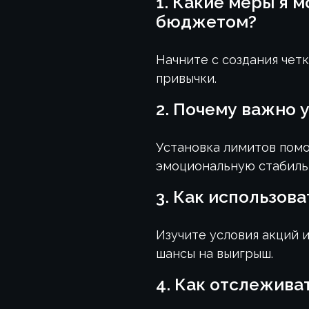
1. Какие меры я 
бюджетом?
Начните с создания чет
привычки.
2. Почему важно 
Установка лимитов помо
эмоциональную стабиль
3. Как использова
Изучите условия акций и
шансы на выигрыш.
4. Как отслежива