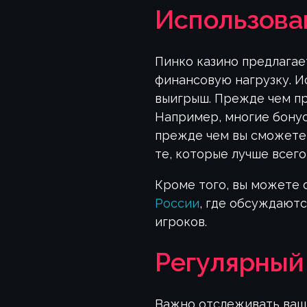
Использова
Пинко казино предлагае
финансовую нагрузку. И
выигрыш. Прежде чем пр
Например, многие бонус
прежде чем вы сможете
те, которые лучше всего
Кроме того, вы можете 
России
, где обсуждают
игроков.
Регулярный
Важно отслеживать ваши