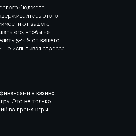
рового бюджета.
ридерживайтесь этого
симости от вашего
ать его, чтобы не
лить 5-10% от вашего
, не испытывая стресса
финансами в казино.
гру. Это не только
ий во время игры.