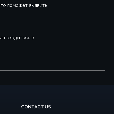
Это поможет выявить
а находитесь в
CONTACT US