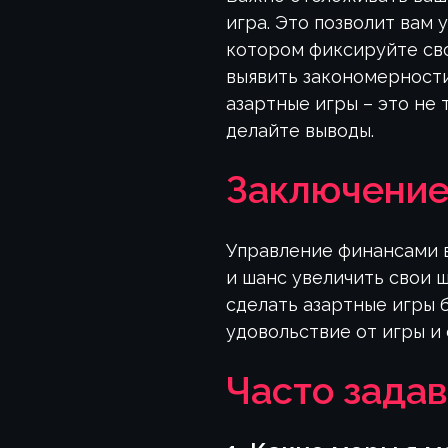
игра. Это позволит вам 
котором фиксируйте сво
выявить закономерности
азартные игры – это не 
делайте выводы.
Заключени
Управление финансами в
и шанс увеличить свои 
сделать азартные игры 
удовольствие от игры и
Часто зада