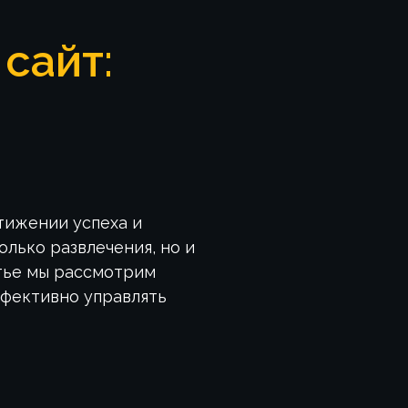
сайт:
тижении успеха и
олько развлечения, но и
атье мы рассмотрим
ффективно управлять