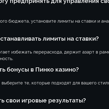
могу предпринять для управления с
кого бюджета, установите лимиты на ставки и ан
устанавливать лимиты на ставки?
гает избежать перерасхода, держит азарт в рам
ность.
ть бонусы в Пинко казино?
 выберите те, которые подходят для вашего стил
ть свои игровые результаты?