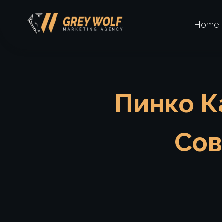
Home
Digital Agency Dark - Phlox Elementor WordPress Theme
GW Grey Wolf Marketing
Пинко К
Сов