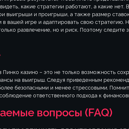
увидеть, какие стратегии работают, а какие нет. 
и выигрыши и проигрыши, а также размер ставок
 в вашей игре и адаптировать свою стратегию. Н
только развлечение, но и риск. Поэтому следите 
е
 Пинко казино – это не только возможность сох
шансы на выигрыш. Следуя приведенным рекомен
более безопасными и менее стрессовыми. Помните
 соблюдение ответственного подхода к финансо
ваемые вопросы (FAQ)