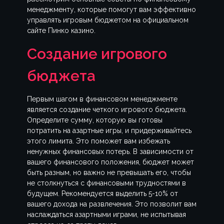
менеджменту, которые помогут вам эффективно
управлять игровым бюджетом на официальном
сайте Пинко казино.
Создание игрового
бюджета
Первым шагом в финансовом менеджменте
является создание четкого игрового бюджета.
Определите сумму, которую вы готовы
потратить на азартные игры, и придерживайтесь
этого лимита. Это поможет вам избежать
ненужных финансовых потерь. В зависимости от
вашего финансового положения, бюджет может
быть разным, но важно не превышать его, чтобы
не столкнуться с финансовыми трудностями в
будущем. Рекомендуется выделить 5-10% от
вашего дохода на развлечения. Это позволит вам
наслаждаться азартными играми, не испытывая