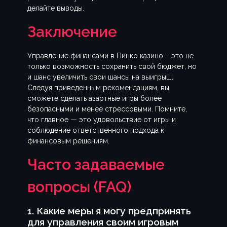
делайте выводы.
Заключение
Управление финансами в Пинко казино – это не
только возможность сохранить свой бюджет, но
и шанс увеличить свои шансы на выигрыш.
Следуя приведенным рекомендациям, вы
сможете сделать азартные игры более
безопасными и менее стрессовыми. Помните,
что главное — это удовольствие от игры и
соблюдение ответственного подхода к
финансовым решениям.
Часто задаваемые
вопросы (FAQ)
1. Какие меры я могу предпринять
для управления своим игровым