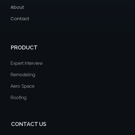
About
Contact
PRODUCT
Expert Interview
Remodeling
Aero Space
Roofing
CONTACT US