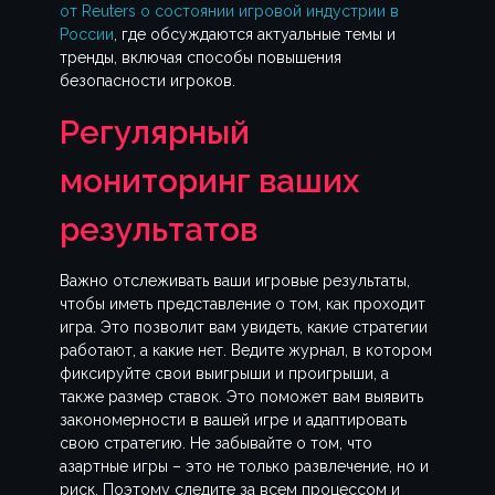
от Reuters о состоянии игровой индустрии в
России
, где обсуждаются актуальные темы и
тренды, включая способы повышения
безопасности игроков.
Регулярный
мониторинг ваших
результатов
Важно отслеживать ваши игровые результаты,
чтобы иметь представление о том, как проходит
игра. Это позволит вам увидеть, какие стратегии
работают, а какие нет. Ведите журнал, в котором
фиксируйте свои выигрыши и проигрыши, а
также размер ставок. Это поможет вам выявить
закономерности в вашей игре и адаптировать
свою стратегию. Не забывайте о том, что
азартные игры – это не только развлечение, но и
риск. Поэтому следите за всем процессом и