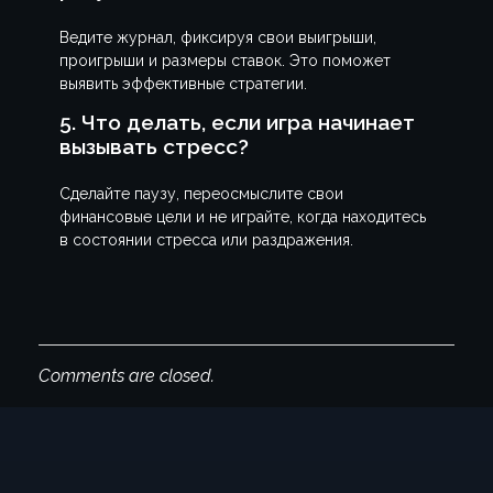
Ведите журнал, фиксируя свои выигрыши,
проигрыши и размеры ставок. Это поможет
выявить эффективные стратегии.
5. Что делать, если игра начинает
вызывать стресс?
Сделайте паузу, переосмыслите свои
финансовые цели и не играйте, когда находитесь
в состоянии стресса или раздражения.
Comments are closed.