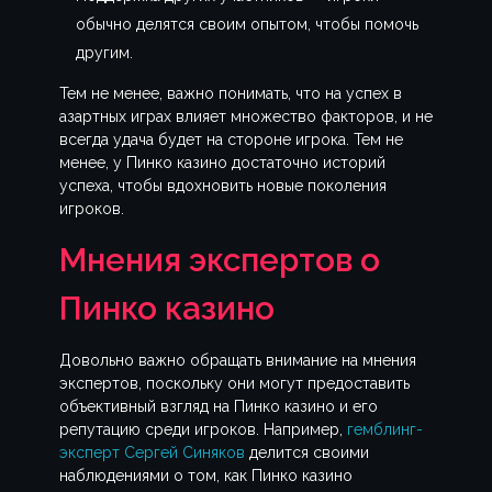
обычно делятся своим опытом, чтобы помочь
другим.
Тем не менее, важно понимать, что на успех в
азартных играх влияет множество факторов, и не
всегда удача будет на стороне игрока. Тем не
менее, у Пинко казино достаточно историй
успеха, чтобы вдохновить новые поколения
игроков.
Мнения экспертов о
Пинко казино
Довольно важно обращать внимание на мнения
экспертов, поскольку они могут предоставить
объективный взгляд на Пинко казино и его
репутацию среди игроков. Например,
гемблинг-
эксперт Сергей Синяков
делится своими
наблюдениями о том, как Пинко казино