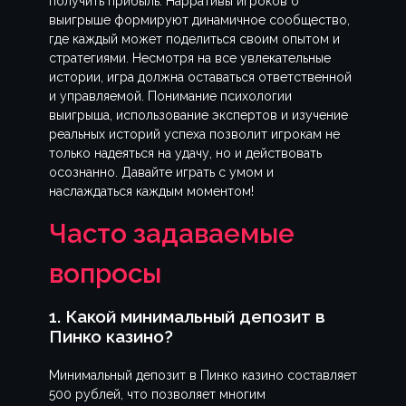
получить прибыль. Нарративы игроков о
выигрыше формируют динамичное сообщество,
где каждый может поделиться своим опытом и
стратегиями. Несмотря на все увлекательные
истории, игра должна оставаться ответственной
и управляемой. Понимание психологии
выигрыша, использование экспертов и изучение
реальных историй успеха позволит игрокам не
только надеяться на удачу, но и действовать
осознанно. Давайте играть с умом и
наслаждаться каждым моментом!
Часто задаваемые
вопросы
1. Какой минимальный депозит в
Пинко казино?
Минимальный депозит в Пинко казино составляет
500 рублей, что позволяет многим