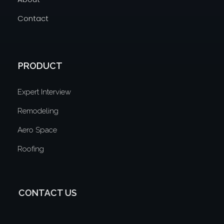
Contact
PRODUCT
Expert Interview
Remodeling
Aero Space
Roofing
CONTACT US