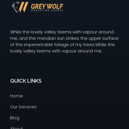
Digital Agency Dark - Phlox Elementor WordPress Theme
GW Grey Wolf Marketing
While the lovely valley teems with vapour around
me, and the meridian sun strikes the upper surface
of the impenetrable foliage of my trees.While the
lovely valley teems with vapour around me.
QUICK LINKS
Home
Our Services
Blog
About