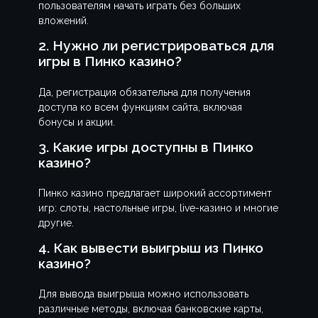
пользователям начать играть без больших
вложений.
2. Нужно ли регистрироваться для
игры в Пинко казино?
Да, регистрация обязательна для получения
доступа ко всем функциям сайта, включая
бонусы и акции.
3. Какие игры доступны в Пинко
казино?
Пинко казино предлагает широкий ассортимент
игр: слоты, настольные игры, live-казино и многие
другие.
4. Как вывести выигрыш из Пинко
казино?
Для вывода выигрыша можно использовать
различные методы, включая банковские карты,