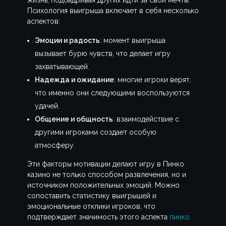
Психология выигрыша включает в себя несколько
аспектов:
Эмоции и радость
: момент выигрыша
вызывает бурю чувств, что делает игру
захватывающей.
Надежда и ожидание
: многие игроки верят,
что именно они следующими воспользуются
удачей.
Общение и общность
: взаимодействие с
другими игроками создает особую
атмосферу.
Эти факторы мотивации делают игру в Пинко
казино не только способом развлечения, но и
источником положительных эмоций. Можно
сопоставить статистику выигрышей и
эмоциональные отклики игроков, что
подтверждает значимость этого аспекта
пинко