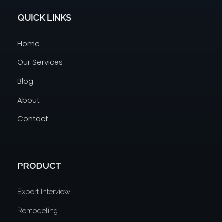
QUICK LINKS
Home
Our Services
Blog
About
Contact
PRODUCT
Expert Interview
Remodeling