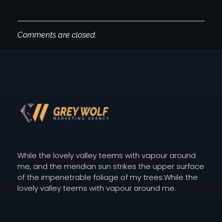
Comments are closed.
Digital Agency Dark - Phlox Elementor WordPress Theme
GW Grey Wolf Marketing
While the lovely valley teems with vapour around
me, and the meridian sun strikes the upper surface
of the impenetrable foliage of my trees.While the
lovely valley teems with vapour around me.