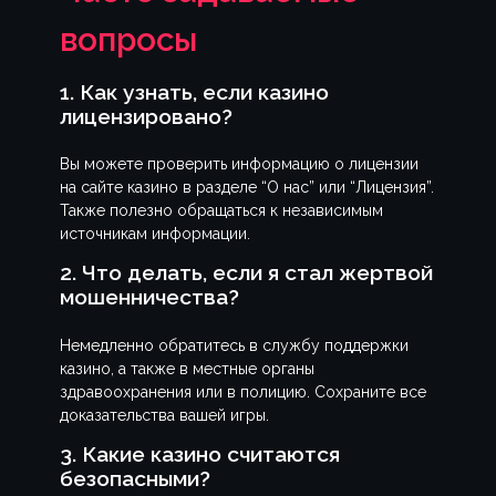
вопросы
1. Как узнать, если казино
лицензировано?
Вы можете проверить информацию о лицензии
на сайте казино в разделе “О нас” или “Лицензия”.
Также полезно обращаться к независимым
источникам информации.
2. Что делать, если я стал жертвой
мошенничества?
Немедленно обратитесь в службу поддержки
казино, а также в местные органы
здравоохранения или в полицию. Сохраните все
доказательства вашей игры.
3. Какие казино считаются
безопасными?