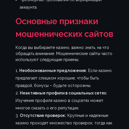
аккаунта.
Основные признаки
мошеннических сайтов
Когда вы выбираете казино, важно знать, на что
обращать внимание. Мошеннические сайты часто
используют следующие приемы:
Необоснованные предложения:
Если казино
предлагает слишком хорошие, чтобы быть
правдой, бонусы – будьте осторожны.
Неактивные профили в социальных сетях:
Изучение профиля казино в соцсетях может
многое сказать о его репутации.
Отсутствие проверок:
Крупные и надежные
казино проходят множество проверок, тогда как