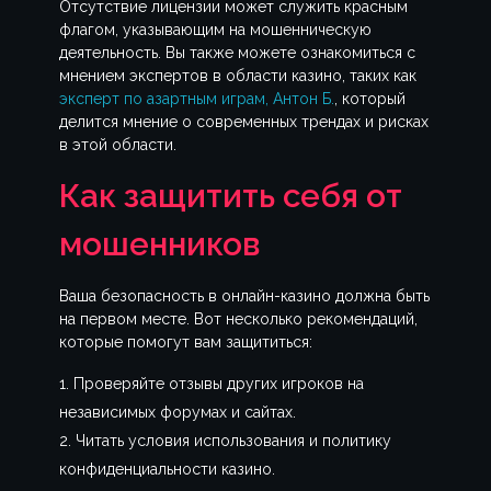
Отсутствие лицензии может служить красным
флагом, указывающим на мошенническую
деятельность. Вы также можете ознакомиться с
мнением экспертов в области казино, таких как
эксперт по азартным играм, Антон Б.
, который
делится мнение о современных трендах и рисках
в этой области.
Как защитить себя от
мошенников
Ваша безопасность в онлайн-казино должна быть
на первом месте. Вот несколько рекомендаций,
которые помогут вам защититься:
Проверяйте отзывы других игроков на
независимых форумах и сайтах.
Читать условия использования и политику
конфиденциальности казино.