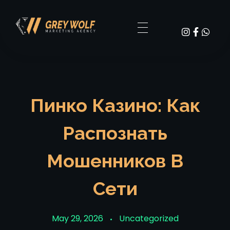
Digital Agency Dark - Phlox Elementor WordPress Theme
GW Grey Wolf Marketing
Пинко Казино: Как
Распознать
Мошенников В
Сети
May 29, 2026
Uncategorized