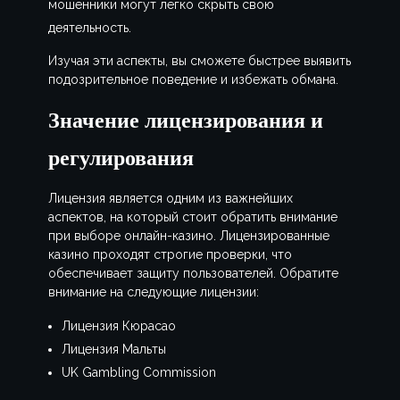
мошенники могут легко скрыть свою
деятельность.
Изучая эти аспекты, вы сможете быстрее выявить
подозрительное поведение и избежать обмана.
Значение лицензирования и
регулирования
Лицензия является одним из важнейших
аспектов, на который стоит обратить внимание
при выборе онлайн-казино. Лицензированные
казино проходят строгие проверки, что
обеспечивает защиту пользователей. Обратите
внимание на следующие лицензии:
Лицензия Кюрасао
Лицензия Мальты
UK Gambling Commission