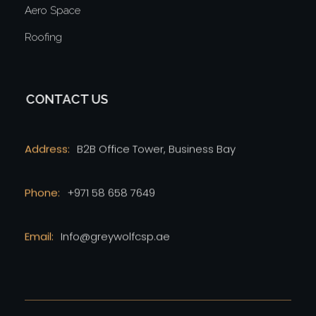
Aero Space
Roofing
CONTACT US
Address:
B2B Office Tower, Business Bay
Phone:
+971 58 658 7649
Email:
Info@greywolfcsp.ae