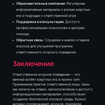
Образовательные кампании:
Регулярные
информативные материалы о рисках азартных
игр и подходах к ответственной игре.
Поддержка и консультации:
Доступ к
профессиональным психологам и центрам
помощи.
Обратная связь:
Слушание и анализ отзывов
игроков для улучшения программы
ответственного игорного поведения.
Заключение
Ответственное игорное поведение — это
важный аспект азартных игр в казино 1win.
Применение практик ответственной игры, таких
как лимиты на ставки, самоисключение и доступ к
информационным материалам, способствует
созданию безопасной игровой среды. Казино
активно поддерживает игроков, предлагая