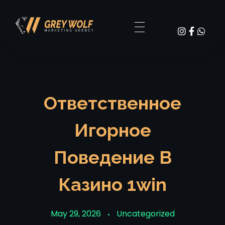
Digital Agency Dark - Phlox Elementor WordPress Theme
GW Grey Wolf Marketing
Ответственное
Игорное
Поведение В
Казино 1win
May 29, 2026
Uncategorized