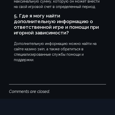
максимальную сумму, которую он может внести
на свой игровой счет в определенный период.
5. Где я могу найти
дополнительную информацию о
ответственной игре и помощи при
игорной зависимости?
Дополнительную информацию можно найти на
сайте казино 1win, а также обратиться в
специализированные службы помощи и
поддержки.
Comments are closed.