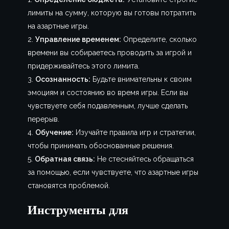
лимиты на сумму, которую вы готовы потратить
на азартные игры.
Управление временем:
Определите, сколько
времени вы собираетесь проводить за игрой и
придерживайтесь этого лимита.
Осознанность:
Будьте внимательны к своим
эмоциям и состоянию во время игры. Если вы
чувствуете себя подавленным, лучше сделать
перерыв.
Обучение:
Изучайте правила игр и стратегии,
чтобы принимать обоснованные решения.
Обратная связь:
Не стесняйтесь обращаться
за помощью, если чувствуете, что азартные игры
становятся проблемой.
Инструменты для