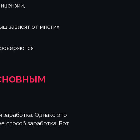
лицензии,
ыш зависят от многих
проверяются
основным
 заработка. Однако это
не способ заработка. Вот