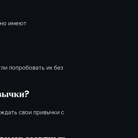
ино имеют
гли попробовать их без
ивычки?
уждать свои привычки с