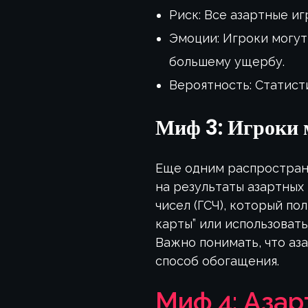
Риск: Все азартные иг
Эмоции: Игроки могут
большему ущербу.
Вероятность: Статист
Миф 3: Игроки 
Еще одним распростране
на результаты азартных 
чисел (ГСЧ), который по
карты” или использоват
Важно понимать, что аз
способ обогащения.
Миф 4: Азар