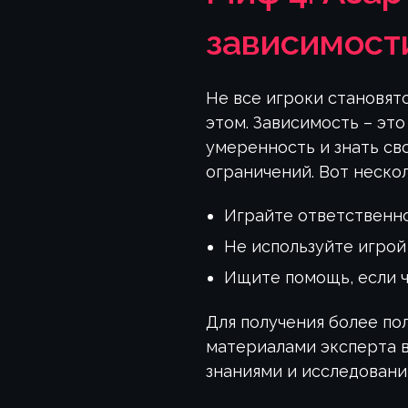
зависимост
Не все игроки становят
этом. Зависимость – эт
умеренность и знать св
ограничений. Вот неско
Играйте ответственно
Не используйте игрой
Ищите помощь, если ч
Для получения более по
материалами эксперта в
знаниями и исследовани