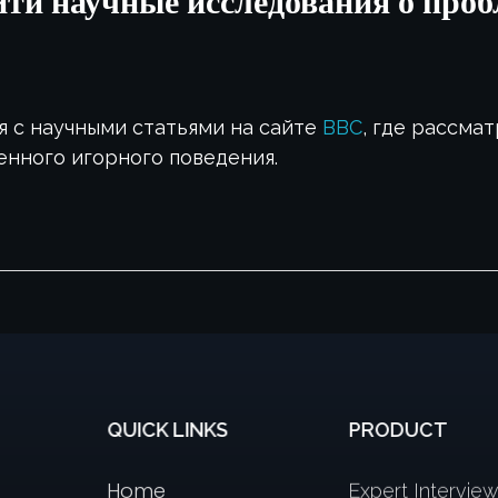
айти научные исследования о про
 с научными статьями на сайте
BBC
, где рассма
енного игорного поведения.
QUICK LINKS
PRODUCT
Home
Expert Intervie