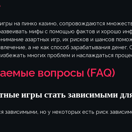
е
 игры на пинко казино, сопровождаются множест
развеивать мифы с помощью фактов и хорошо и
нимание азартных игр, их рисков и шансов помо
влечение, а не как способ зарабатывания денег.
избежать многих проблем и наслаждаться проце
ваемые вопросы (FAQ)
ртные игры стать зависимыми для
я зависимыми, но у некоторых есть риск зависим