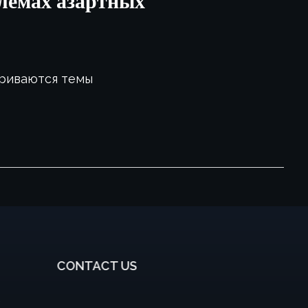
блемах азартных
триваются темы
CONTACT US
w