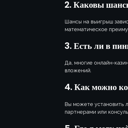
2. Каковы шанс
Шансы на выигрыш завис
математическое преиму
3. Есть ли в пи
Да, многие онлайн-кази
вложений.
4. Как можно к
Вы можете установить л
партнерами или консуль