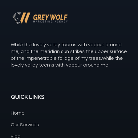
Digital Agency Dark - Phlox Elementor WordPress Theme
GW Grey Wolf Marketing
While the lovely valley teems with vapour around
me, and the meridian sun strikes the upper surface
of the impenetrable foliage of my trees.While the
lovely valley teems with vapour around me.
QUICK LINKS
Home
Our Services
Blog