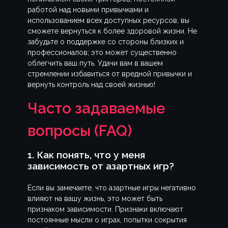
работой над новыми привычками и
использованием всех доступных ресурсов, вы
сможете вернуться к более здоровой жизни. Не
забудьте о поддержке со стороны близких и
профессионалов; это может существенно
облегчить ваш путь. Удачи вам в вашем
стремлении избавиться от вредной привычки и
вернуть контроль над своей жизнью!
Часто задаваемые
вопросы (FAQ)
1. Как понять, что у меня
зависимость от азартных игр?
Если вы замечаете, что азартные игры негативно
влияют на вашу жизнь, это может быть
признаком зависимости. Признаки включают
постоянные мысли о играх, попытки сокрытия