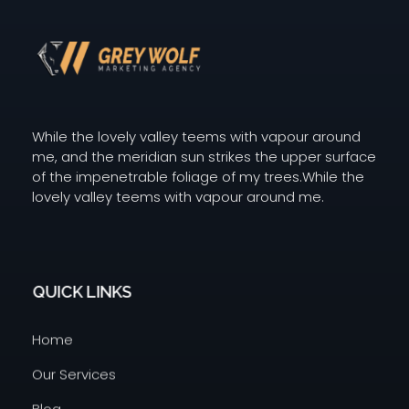
Digital Agency Dark - Phlox Elementor WordPress Theme
GW Grey Wolf Marketing
While the lovely valley teems with vapour around
me, and the meridian sun strikes the upper surface
of the impenetrable foliage of my trees.While the
lovely valley teems with vapour around me.
QUICK LINKS
Home
Our Services
Blog