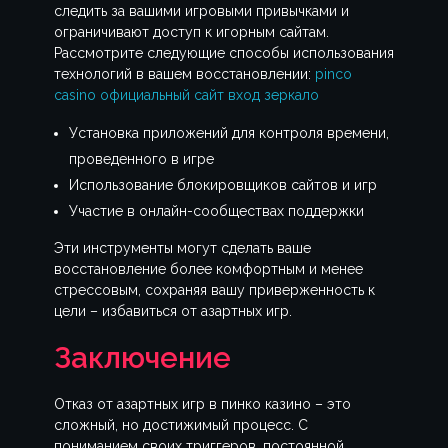
следить за вашими игровыми привычками и
ограничивают доступ к игорным сайтам.
Рассмотрите следующие способы использования
технологий в вашем восстановлении:
pinco
casino официальный сайт вход зеркало
Установка приложений для контроля времени,
проведенного в игре
Использование блокировщиков сайтов и игр
Участие в онлайн-сообществах поддержки
Эти инструменты могут сделать ваше
восстановление более комфортным и менее
стрессовым, сохраняя вашу приверженность к
цели – избавиться от азартных игр.
Заключение
Отказ от азартных игр в пинко казино – это
сложный, но достижимый процесс. С
пониманием своих триггеров, постоянной