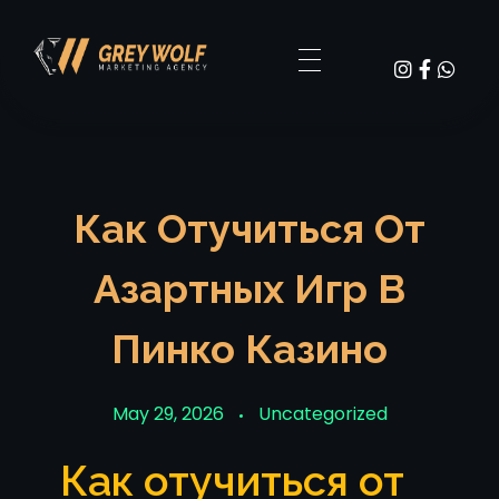
Digital Agency Dark - Phlox Elementor WordPress Theme
GW Grey Wolf Marketing
Как Отучиться От
Азартных Игр В
Пинко Казино
May 29, 2026
Uncategorized
Как отучиться от