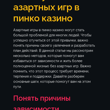
азартных игр в
пинко казино
Азартные игры в пинко казино могут стать
большой проблемой для многих людей. Чтобы
успешно отучиться от этой привычки, важно
понять причины своего увлечения и разработать
план действий. В данной статье мы рассмотрим
несколько методов, которые помогут вам
избавиться от зависимости и жить более
полноценной жизнью без азартных игр. Важно
помнить, что этот процесс требует времени,
терпения и поддержки. Давайте разберем
основные шаги, которые помогут вам на этом
пути.
Понять причины
зависимости