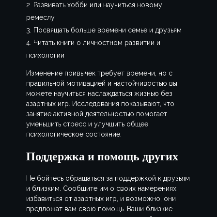
Развивать хобби или научиться новому
ремеслу
Посвящать больше времени семье и друзьям
Читать книги о личностном развитии и
психологии
Изменение привычек требует времени, но с
правильной мотивацией и настойчивостью вы
можете научиться наслаждаться жизнью без
азартных игр. Исследования показывают, что
занятие активной деятельностью помогает
уменьшить стресс и улучшить общее
психологическое состояние.
Поддержка и помощь других
Не бойтесь обращаться за поддержкой к друзьям
и близким. Сообщите им о своих намерениях
избавиться от азартных игр, и возможно, они
предложат вам свою помощь. Ваши близкие