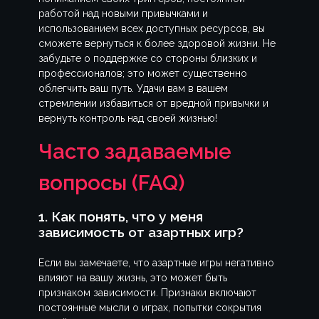
работой над новыми привычками и
использованием всех доступных ресурсов, вы
сможете вернуться к более здоровой жизни. Не
забудьте о поддержке со стороны близких и
профессионалов; это может существенно
облегчить ваш путь. Удачи вам в вашем
стремлении избавиться от вредной привычки и
вернуть контроль над своей жизнью!
Часто задаваемые
вопросы (FAQ)
1. Как понять, что у меня
зависимость от азартных игр?
Если вы замечаете, что азартные игры негативно
влияют на вашу жизнь, это может быть
признаком зависимости. Признаки включают
постоянные мысли о играх, попытки сокрытия