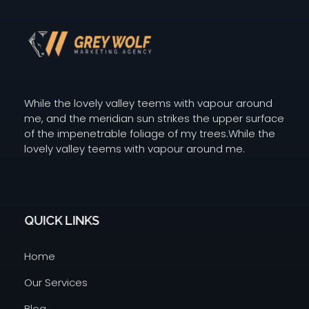
Digital Agency Dark - Phlox Elementor WordPress Theme
GW Grey Wolf Marketing
While the lovely valley teems with vapour around
me, and the meridian sun strikes the upper surface
of the impenetrable foliage of my trees.While the
lovely valley teems with vapour around me.
QUICK LINKS
Home
Our Services
Blog