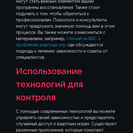
могут стать важным элементом вашей
программы восстановления. Также стоит
подумать о том, чтобы обратиться к
профессионалам. Психологи и консультанты
могут предложить значимую помощь вам в этом
процессе. Вы также можете ознакомиться с
материалами, например,
статьей на BBC о
проблемах азартных игр
, где обсуждаются
подходы к лечению зависимости и советы от
специалистов.
Использование
технологий для
контроля
С помощью современных технологий вы можете
управлять своей зависимостью и предотвратить
случайный доступ к азартным играм. Существуют
различные приложения, которые помогают