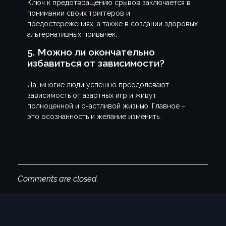
Ключ к предотвращению срывов заключается в
понимании своих триггеров и
предостережениях, а также в создании здоровых
альтернативных привычек.
5. Можно ли окончательно
избавиться от зависимости?
Да, многие люди успешно преодолевают
зависимость от азартных игр и живут
полноценной и счастливой жизнью. Главное –
это осознанность и желание изменить.
Comments are closed.