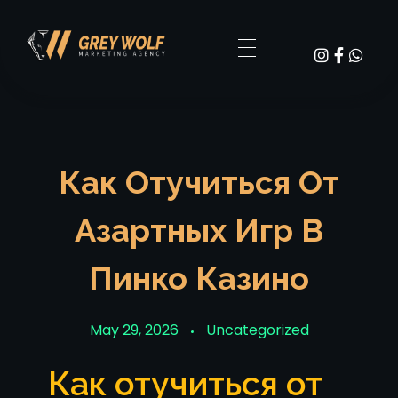
Digital Agency Dark - Phlox Elementor WordPress Theme
GW Grey Wolf Marketing
Как Отучиться От
Азартных Игр В
Пинко Казино
May 29, 2026
Uncategorized
Как отучиться от