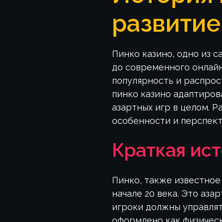
развитие
Пинко казино, одно из с
до современного онлайн
популярность и распрос
пинко казино адаптиров
азартных игр в целом. 
особенности и перспект
Краткая ист
Пинко, также известное
начале 20 века. Это аза
игроки должны управлят
оформлено как физическ