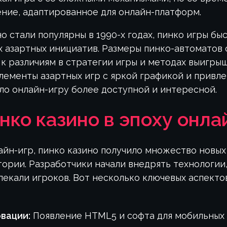
ние, адаптированное для онлайн-платформ.
о стали популярны в 1990-х годах, пинко игры бы
 азартных инициатив. Размеры пинко-автоматов 
 к различиям в стратегии игры и методах выигры
лементы азартных игр с яркой графикой и привл
ло онлайн-игру более доступной и интересной.
нко казино в эпоху онла
айн-игр, пинко казино получило множество новы
ории. Разработчики начали внедрять технологии
лекали игроков. Вот несколько ключевых аспектов
вации:
Появление HTML5 и софта для мобильных 