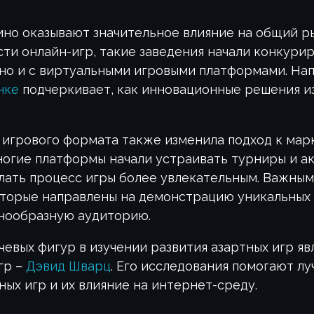
но оказывают значительное влияние на общий ры
ти онлайн-игр, такие заведения начали конкурир
 но и с виртуальными игровыми платформами. На
нке
подчеркивает, как инновационные решения и
 игрового формата также изменила подход к мар
ногие платформы начали устраивать турниры и ак
лать процесс игры более увлекательным. Важным
торые направлены на демонстрацию уникальных 
знообразную аудиторию.
чевых фигур в изучении развития азартных игр яв
гр –
Дэвид Шварц
. Его исследования помогают л
ных игр и их влияние на интернет-среду.