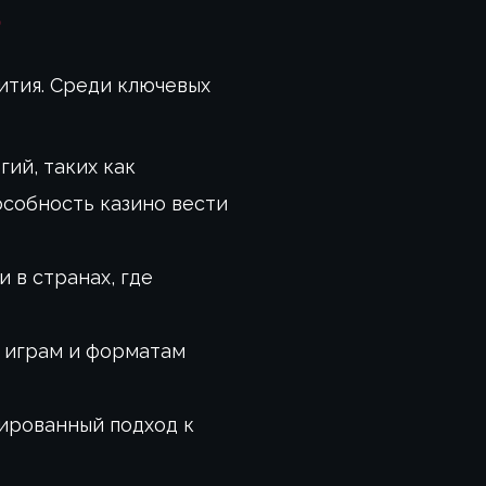
о
ития. Среди ключевых
ий, таких как
особность казино вести
 в странах, где
 играм и форматам
ированный подход к