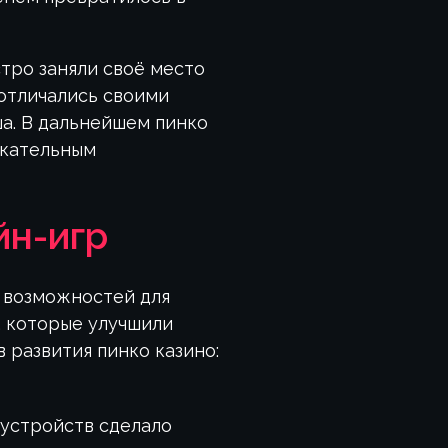
стро заняли своё место
отличались своими
ша. В дальнейшем пинко
екательным
йн-игр
х возможностей для
, которые улучшили
 развития пинко казино:
устройств сделало