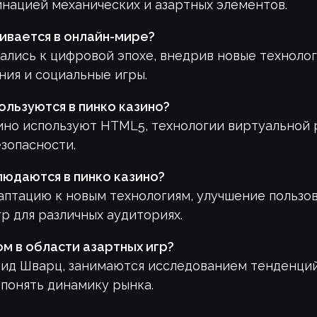
нацией механических и азартных элементов.
вивается в онлайн-мире?
ались к цифровой эпохе, внедрив новые технолог
ия и социальные игры.
ользуются в пинко казино?
но используют HTML5, технологии виртуальной 
зопасности.
людаются в пинко казино?
птацию к новым технологиям, улучшение пользов
р для различных аудиториях.
ом в области азартных игр?
вид Шварц, занимаются исследованием тенденций
 понять динамику рынка.