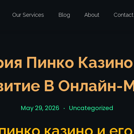
Our Services
Blog
About
Contact
ия Пинко Казино
витие В Онлайн-
May 29, 2026
Uncategorized
пинко казино и его