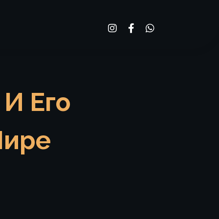
 И Его
Мире