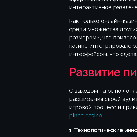
интерактивное развлече
Как только онлайн-казин
среди множества других
размерами, что привело
казино интегрировало э
интерфейсом, что сдела
Развитие пи
С выходом на рынок онл
расширения своей аудит
игровой процесс и прив
pinco casino
Технологические инно