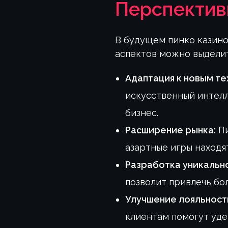
Перспектив
В будущем пинко казино
аспектов можно выделит
Адаптация к новым те
искусственный интелл
бизнес.
Расширение рынка:
Пи
азартные игры находят
Разработка уникально
позволит привлечь бо
Улучшение лояльност
клиентам помогут уде