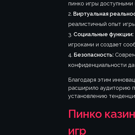
пинко игры доступными 
Виртуальная реальнос
реалистичный опыт игры
Социальные функции:
игроками и создает соо
Безопасность:
Соврем
конфиденциальности да
Благодаря этим инновац
расширило аудиторию по
установлению тенденций
Пинко казин
игр